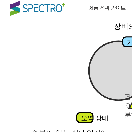
제품 선택 가이드
​장비
​
필
오
​
​오염 상태